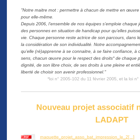
"Notre maitre mot : permettre à chacun de mettre en œuvre s
pour elle-même.
Depuis 2006, l’ensemble de nos équipes s’emploie chaque j
des personnes en situation de handicap pour qu’elles puisse
vie. Chaque personne reste actrice de son parcours, dans le
la considération de son individualité. Notre accompagneme
qu’elle (ré)apprenne à se connaitre, à se faire confiance, à o
sens, chacun œuvre pour le respect des droits* de chaque p
dignité, de son libre choix, de ses droits à une pleine et ent
liberté de choisir son avenir professionnel."
*loi n° 2005-102 du 11 février 2005, et la loi
Nouveau projet associatif 
LADAPT
maquette_projet_asso_bat_impression_le_2[...]