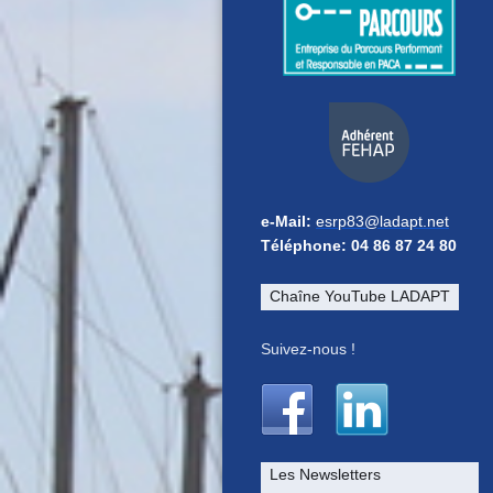
e-Mail:
esrp83@ladapt.net
Téléphone: 04 86 87 24 80
Chaîne YouTube LADAPT
Suivez-nous !
Les Newsletters