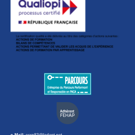
e-Mail:
esrp83@ladapt.net